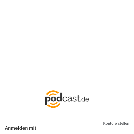
Anmeldung
Hallo Podcast-Hörer! Melde dich hier an. Dich erwarten 1 Million
abonnierbare Podcasts und alles, was Du rund um Podcasting
wissen musst.
Konto erstellen
Anmelden mit