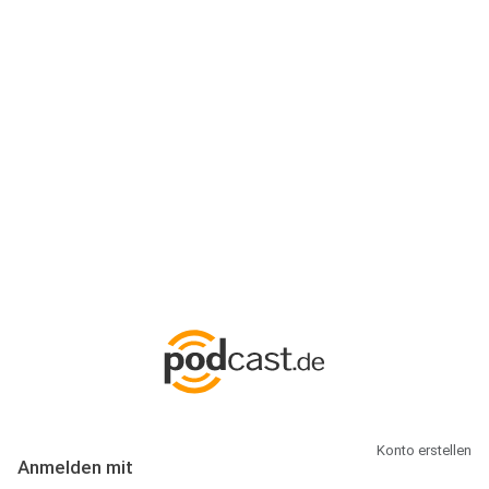
Anmeldung
Hallo Podcast-Hörer! Melde dich hier an. Dich erwarten 1 Million
abonnierbare Podcasts und alles, was Du rund um Podcasting
wissen musst.
Konto erstellen
Anmelden mit