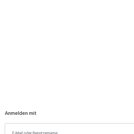
Anmeldung
Hallo Podcast-Hörer! Melde dich hier an. Dich erwarten 1 Million 
Anmelden mit