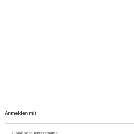
Anmeldung
Hallo Podcast-Hörer! Melde dich hier an. Dich erwarten 1 Million 
Anmelden mit