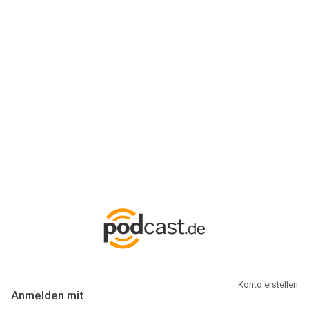
Anmeldung
Hallo Podcast-Hörer! Melde dich hier an. Dich erwarten 1 Million
abonnierbare Podcasts und alles, was Du rund um Podcasting
wissen musst.
Konto erstellen
Anmelden mit