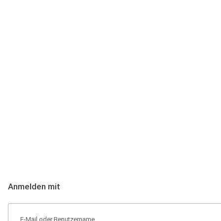
Anmeldung
Hallo Podcast-Hörer! Melde dich hier an. Dich erwarten 1 Million 
Anmelden mit