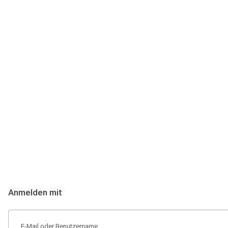
Anmeldung
Hallo Podcast-Hörer! Melde dich hier an. Dich erwarten 1 Million 
Anmelden mit