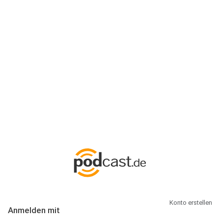
Anmeldung
Hallo Podcast-Hörer! Melde dich hier an. Dich erwarten 1 Million
abonnierbare Podcasts und alles, was Du rund um Podcasting
wissen musst.
Konto erstellen
Anmelden mit