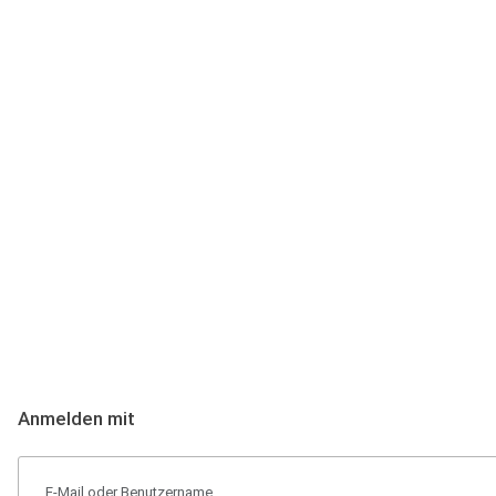
Anmeldung
Hallo Podcast-Hörer! Melde dich hier an. Dich erwarten 1 Million 
Anmelden mit