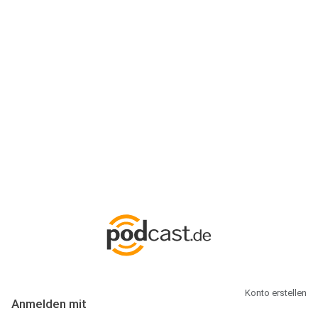
Anmeldung
Hallo Podcast-Hörer! Melde dich hier an. Dich erwarten 1 Million
abonnierbare Podcasts und alles, was Du rund um Podcasting
wissen musst.
Konto erstellen
Anmelden mit