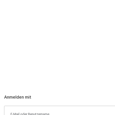
Anmeldung
Hallo Podcast-Hörer! Melde dich hier an. Dich erwarten 1 Million 
Anmelden mit