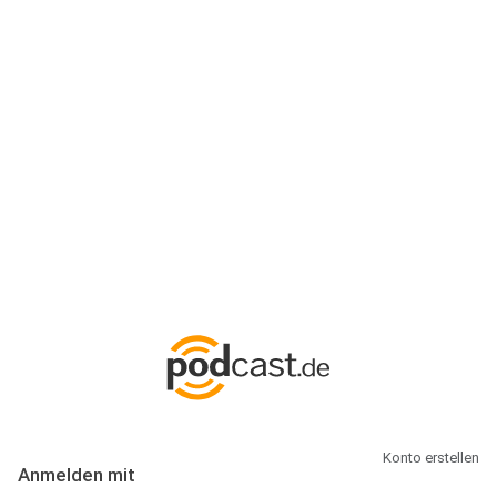
Anmeldung
Hallo Podcast-Hörer! Melde dich hier an. Dich erwarten 1 Million
abonnierbare Podcasts und alles, was Du rund um Podcasting
wissen musst.
Konto erstellen
Anmelden mit