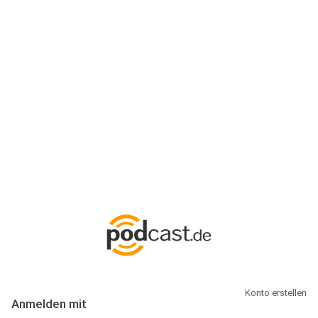
Anmeldung
Hallo Podcast-Hörer! Melde dich hier an. Dich erwarten 1 Million
abonnierbare Podcasts und alles, was Du rund um Podcasting
wissen musst.
Konto erstellen
Anmelden mit