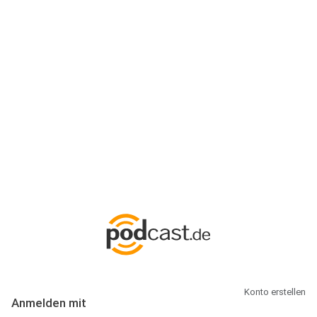
Anmeldung
Hallo Podcast-Hörer! Melde dich hier an. Dich erwarten 1 Million
abonnierbare Podcasts und alles, was Du rund um Podcasting
wissen musst.
Konto erstellen
Anmelden mit