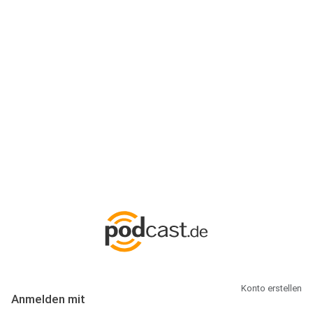
Anmeldung
Hallo Podcast-Hörer! Melde dich hier an. Dich erwarten 1 Million
abonnierbare Podcasts und alles, was Du rund um Podcasting
wissen musst.
Konto erstellen
Anmelden mit