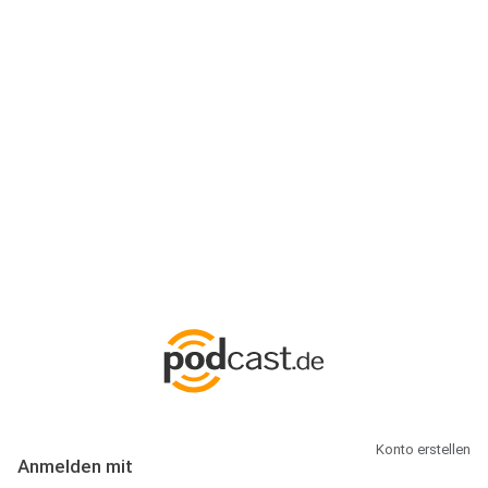
Anmeldung
Hallo Podcast-Hörer! Melde dich hier an. Dich erwarten 1 Million
abonnierbare Podcasts und alles, was Du rund um Podcasting
wissen musst.
Konto erstellen
Anmelden mit