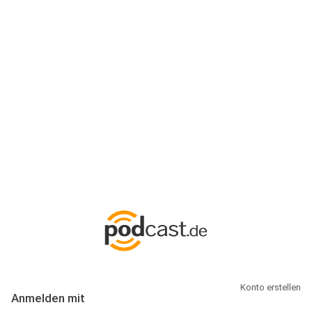
Anmeldung
Hallo Podcast-Hörer! Melde dich hier an. Dich erwarten 1 Million
abonnierbare Podcasts und alles, was Du rund um Podcasting
wissen musst.
Konto erstellen
Anmelden mit