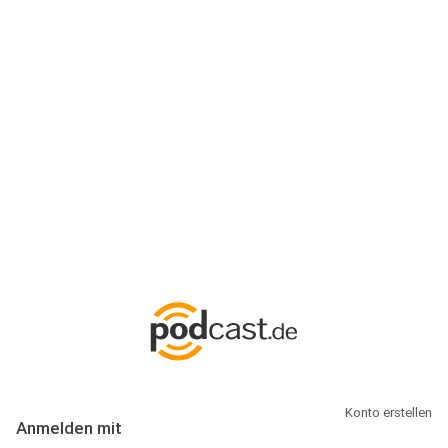
Anmeldung
Hallo Podcast-Hörer! Melde dich hier an. Dich erwarten 1 Million
abonnierbare Podcasts und alles, was Du rund um Podcasting
wissen musst.
Konto erstellen
Anmelden mit