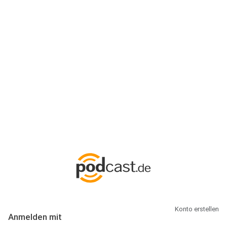
Anmeldung
Hallo Podcast-Hörer! Melde dich hier an. Dich erwarten 1 Million
abonnierbare Podcasts und alles, was Du rund um Podcasting
wissen musst.
Konto erstellen
Anmelden mit