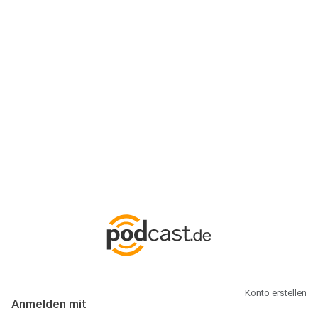
Anmeldung
Hallo Podcast-Hörer! Melde dich hier an. Dich erwarten 1 Million
abonnierbare Podcasts und alles, was Du rund um Podcasting
wissen musst.
Konto erstellen
Anmelden mit