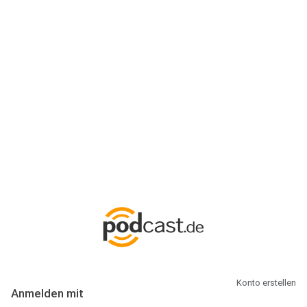
Anmeldung
Hallo Podcast-Hörer! Melde dich hier an. Dich erwarten 1 Million
abonnierbare Podcasts und alles, was Du rund um Podcasting
wissen musst.
Konto erstellen
Anmelden mit