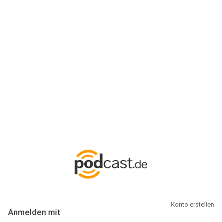
Anmeldung
Hallo Podcast-Hörer! Melde dich hier an. Dich erwarten 1 Million
abonnierbare Podcasts und alles, was Du rund um Podcasting
wissen musst.
Konto erstellen
Anmelden mit