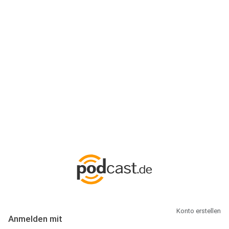
Anmeldung
Hallo Podcast-Hörer! Melde dich hier an. Dich erwarten 1 Million
abonnierbare Podcasts und alles, was Du rund um Podcasting
wissen musst.
Konto erstellen
Anmelden mit