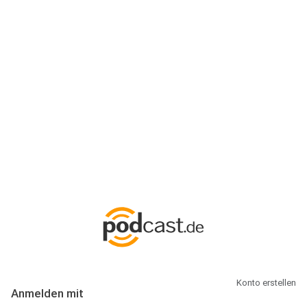
Anmeldung
Hallo Podcast-Hörer! Melde dich hier an. Dich erwarten 1 Million
abonnierbare Podcasts und alles, was Du rund um Podcasting
wissen musst.
Konto erstellen
Anmelden mit