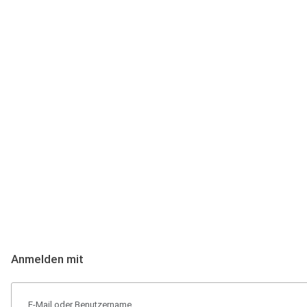
Anmeldung
Hallo Podcast-Hörer! Melde dich hier an. Dich erwarten 1 Million 
Anmelden mit