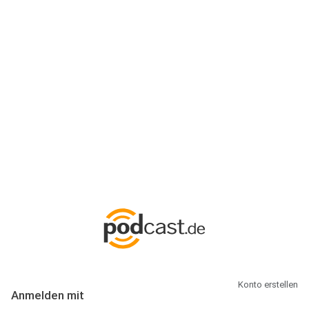
Anmeldung
Hallo Podcast-Hörer! Melde dich hier an. Dich erwarten 1 Million
abonnierbare Podcasts und alles, was Du rund um Podcasting
wissen musst.
Konto erstellen
Anmelden mit