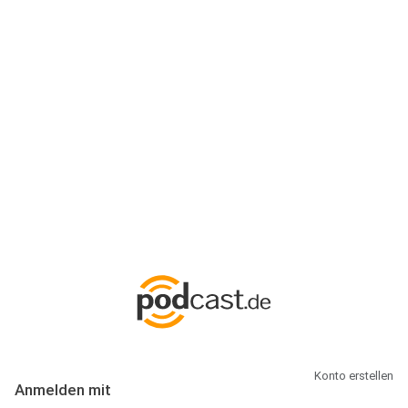
Anmeldung
Hallo Podcast-Hörer! Melde dich hier an. Dich erwarten 1 Million
abonnierbare Podcasts und alles, was Du rund um Podcasting
wissen musst.
Konto erstellen
Anmelden mit