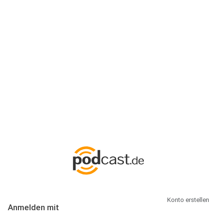
Anmeldung
Hallo Podcast-Hörer! Melde dich hier an. Dich erwarten 1 Million
abonnierbare Podcasts und alles, was Du rund um Podcasting
wissen musst.
Konto erstellen
Anmelden mit