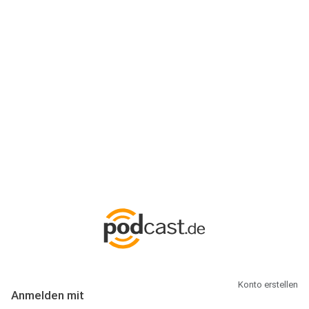
Anmeldung
Hallo Podcast-Hörer! Melde dich hier an. Dich erwarten 1 Million
abonnierbare Podcasts und alles, was Du rund um Podcasting
wissen musst.
Konto erstellen
Anmelden mit