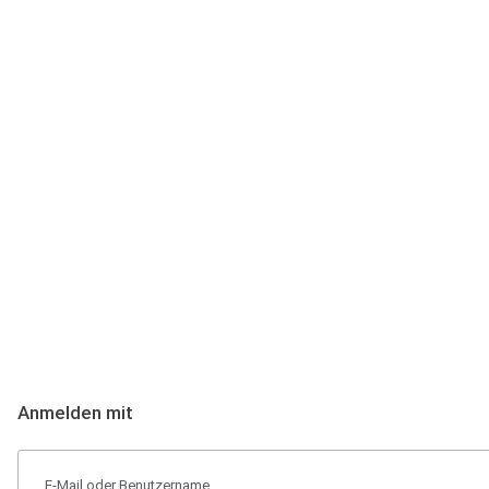
Anmeldung
Hallo Podcast-Hörer! Melde dich hier an. Dich erwarten 1 Million 
Anmelden mit