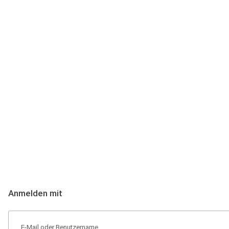
Anmeldung
Hallo Podcast-Hörer! Melde dich hier an. Dich erwarten 1 Million 
Anmelden mit