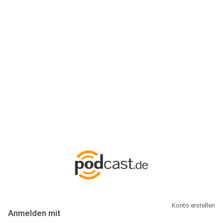
Anmeldung
Hallo Podcast-Hörer! Melde dich hier an. Dich erwarten 1 Million
abonnierbare Podcasts und alles, was Du rund um Podcasting
wissen musst.
Konto erstellen
Anmelden mit