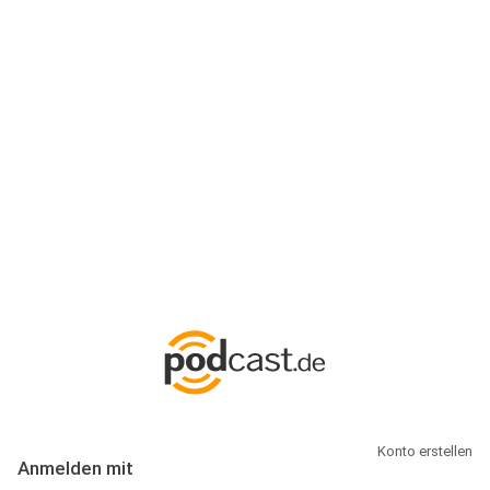
Anmeldung
Hallo Podcast-Hörer! Melde dich hier an. Dich erwarten 1 Million
abonnierbare Podcasts und alles, was Du rund um Podcasting
wissen musst.
Konto erstellen
Anmelden mit