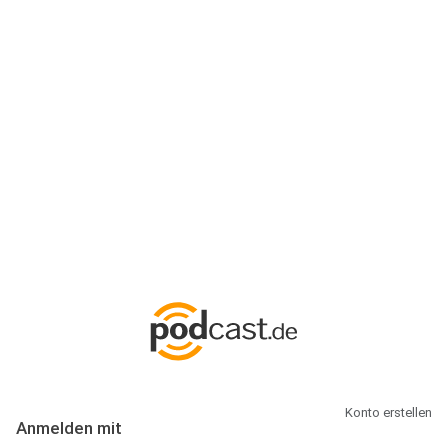
Anmeldung
Hallo Podcast-Hörer! Melde dich hier an. Dich erwarten 1 Million
abonnierbare Podcasts und alles, was Du rund um Podcasting
wissen musst.
Konto erstellen
Anmelden mit