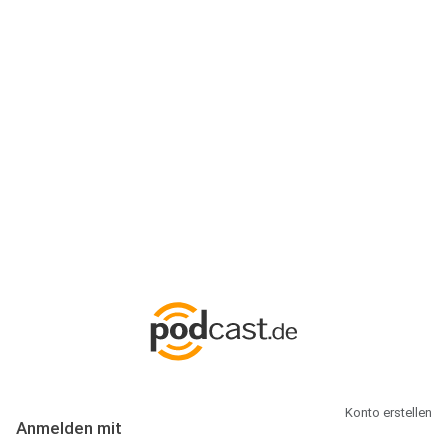
Anmeldung
Hallo Podcast-Hörer! Melde dich hier an. Dich erwarten 1 Million
abonnierbare Podcasts und alles, was Du rund um Podcasting
wissen musst.
Konto erstellen
Anmelden mit