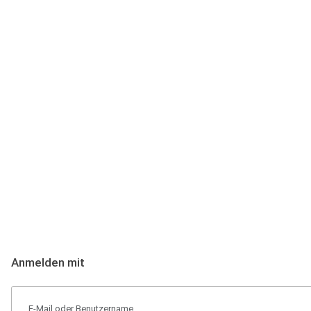
Anmeldung
Hallo Podcast-Hörer! Melde dich hier an. Dich erwarten 1 Million 
Anmelden mit