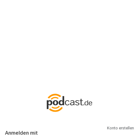
Anmeldung
Hallo Podcast-Hörer! Melde dich hier an. Dich erwarten 1 Million
abonnierbare Podcasts und alles, was Du rund um Podcasting
wissen musst.
Konto erstellen
Anmelden mit