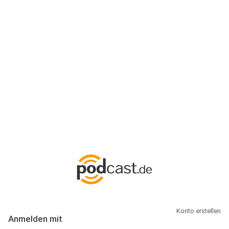
Anmeldung
Hallo Podcast-Hörer! Melde dich hier an. Dich erwarten 1 Million
abonnierbare Podcasts und alles, was Du rund um Podcasting
wissen musst.
Konto erstellen
Anmelden mit