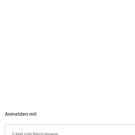
Anmeldung
Hallo Podcast-Hörer! Melde dich hier an. Dich erwarten 1 Million 
Anmelden mit