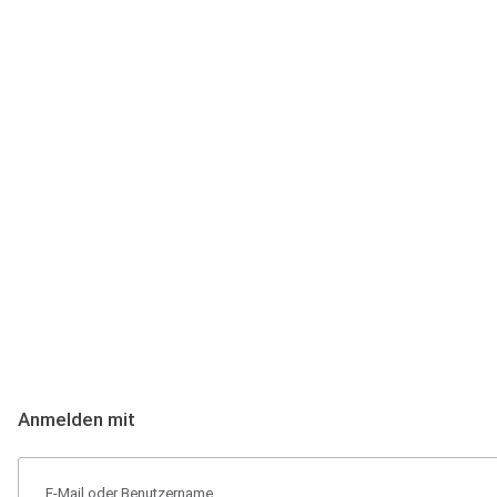
Anmeldung
Hallo Podcast-Hörer! Melde dich hier an. Dich erwarten 1 Million 
Anmelden mit