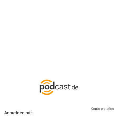
Anmeldung
Hallo Podcast-Hörer! Melde dich hier an. Dich erwarten 1 Million
abonnierbare Podcasts und alles, was Du rund um Podcasting
wissen musst.
Konto erstellen
Anmelden mit