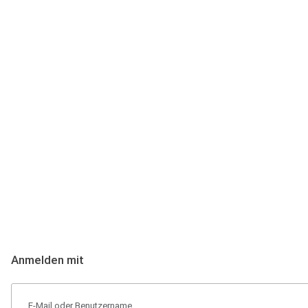
Anmeldung
Hallo Podcast-Hörer! Melde dich hier an. Dich erwarten 1 Million 
Anmelden mit