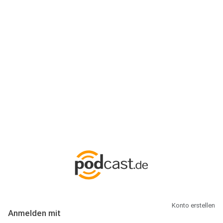
Anmeldung
Hallo Podcast-Hörer! Melde dich hier an. Dich erwarten 1 Million
abonnierbare Podcasts und alles, was Du rund um Podcasting
wissen musst.
Konto erstellen
Anmelden mit