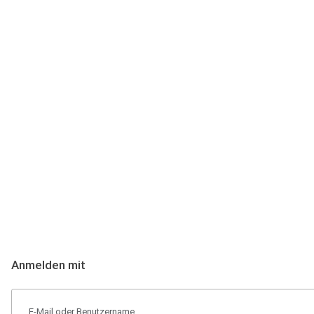
Anmeldung
Hallo Podcast-Hörer! Melde dich hier an. Dich erwarten 1 Million 
Anmelden mit