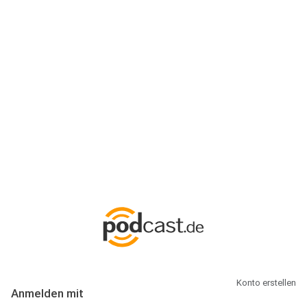
Anmeldung
Hallo Podcast-Hörer! Melde dich hier an. Dich erwarten 1 Million
abonnierbare Podcasts und alles, was Du rund um Podcasting
wissen musst.
Konto erstellen
Anmelden mit