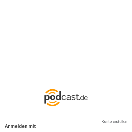
Anmeldung
Hallo Podcast-Hörer! Melde dich hier an. Dich erwarten 1 Million
abonnierbare Podcasts und alles, was Du rund um Podcasting
wissen musst.
Konto erstellen
Anmelden mit