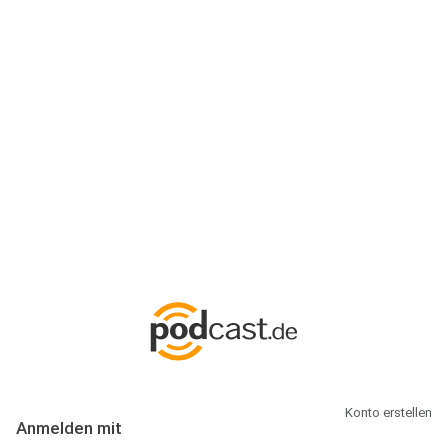
Anmeldung
Hallo Podcast-Hörer! Melde dich hier an. Dich erwarten 1 Million
abonnierbare Podcasts und alles, was Du rund um Podcasting
wissen musst.
Konto erstellen
Anmelden mit