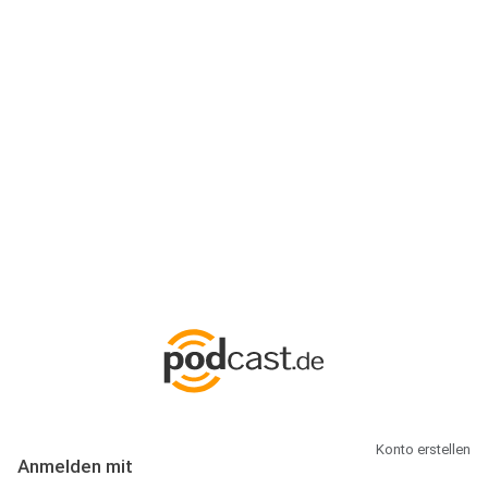
Anmeldung
Hallo Podcast-Hörer! Melde dich hier an. Dich erwarten 1 Million
abonnierbare Podcasts und alles, was Du rund um Podcasting
wissen musst.
Konto erstellen
Anmelden mit