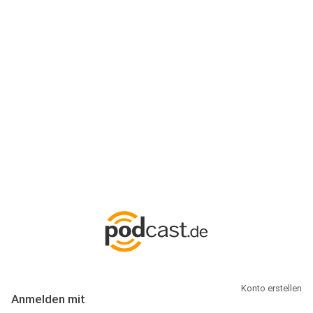
Anmeldung
Hallo Podcast-Hörer! Melde dich hier an. Dich erwarten 1 Million
abonnierbare Podcasts und alles, was Du rund um Podcasting
wissen musst.
Konto erstellen
Anmelden mit