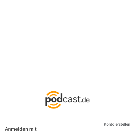
Anmeldung
Hallo Podcast-Hörer! Melde dich hier an. Dich erwarten 1 Million
abonnierbare Podcasts und alles, was Du rund um Podcasting
wissen musst.
Konto erstellen
Anmelden mit